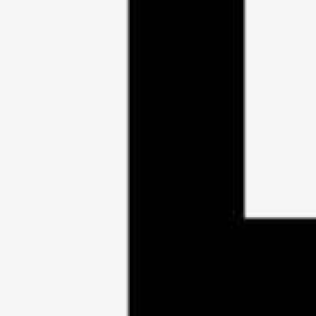
 6 JAHRE
GRAIN WHISKY 4 JAHRE
47% vol
TION NUR 738 FLASCHEN
LIMITED EDITION
0.5L
49,95€
incl. MwSt. zzgl. Versandkosten
99,90€/Ltr
incl. MwSt. zzg