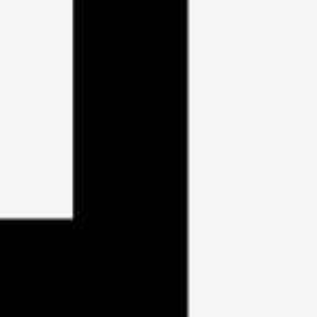
GRAIN WHISKY 8 JAHRE
42% vol
49,2% vol
LIMITED EDITION
0.5L
59,95€
0.5L
l. Versandkosten
119,90€/Ltr
incl. MwSt. zzgl. Versandkosten