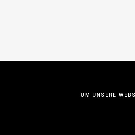
[borlabs-cookie id="google-tag-manager" type="cookie"]
[/borl
P.02.3
WHISKY
WHISKY
UM UNSERE WEBS